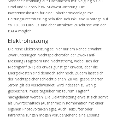
Sonneneinstrahlung auf Dachflächen mit Neigung bis 60
Grad und Südost- bzw. Südwest-Richtung. Die
Investitionskosten für eine Solarthermieanlage mit
Heizungsunterstützung belaufen sich inklusive Montage auf
ca. 10.000 Euro. Es sind aber attraktive Zuschüsse von der
BAFA möglich.
Elektroheizung
Die reine Elektroheizung sei hier nur am Rande erwähnt.
Zwar unterliegen Nachtspeicheröfen der Zwei-Tarif-
Messung (Tagstrom und Nachtstrom), wobei sich der
Niedrigtarif (NT) als etwas günstiger erweist, aber die
Energiekosten sind dennoch sehr hoch. Zudem lässt sich
der Nachtspeicher schlecht planen. Zu viel gespeicherter
Strom gilt als verschwendet, wird indessen zu wenig
gespeichert, muss tagsüber mit teurem Tagtarif
nachgeladen werden. Die Elektroheizung erweist sich somit
als unwirtschaftlich (Ausnahme: in Kombination mit einer
eigenen Photovoltaikanlage). Auch Heizlüfter oder
Infrarotheizungen mögen vorübergehend eine Lösung