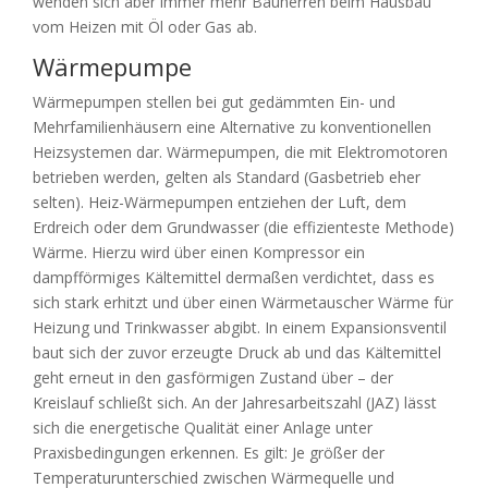
wenden sich aber immer mehr Bauherren beim Hausbau
vom Heizen mit Öl oder Gas ab.
Wärmepumpe
Wärmepumpen stellen bei gut gedämmten Ein- und
Mehrfamilienhäusern eine Alternative zu konventionellen
Heizsystemen dar. Wärmepumpen, die mit Elektromotoren
betrieben werden, gelten als Standard (Gasbetrieb eher
selten). Heiz-Wärmepumpen entziehen der Luft, dem
Erdreich oder dem Grundwasser (die effizienteste Methode)
Wärme. Hierzu wird über einen Kompressor ein
dampfförmiges Kältemittel dermaßen verdichtet, dass es
sich stark erhitzt und über einen Wärmetauscher Wärme für
Heizung und Trinkwasser abgibt. In einem Expansionsventil
baut sich der zuvor erzeugte Druck ab und das Kältemittel
geht erneut in den gasförmigen Zustand über – der
Kreislauf schließt sich. An der Jahresarbeitszahl (JAZ) lässt
sich die energetische Qualität einer Anlage unter
Praxisbedingungen erkennen. Es gilt: Je größer der
Temperaturunterschied zwischen Wärmequelle und