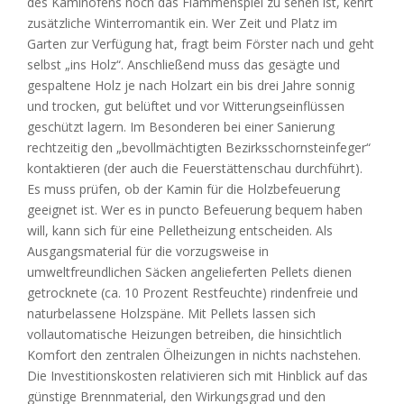
des Kaminofens noch das Flammenspiel zu sehen ist, kehrt
zusätzliche Winterromantik ein. Wer Zeit und Platz im
Garten zur Verfügung hat, fragt beim Förster nach und geht
selbst „ins Holz“. Anschließend muss das gesägte und
gespaltene Holz je nach Holzart ein bis drei Jahre sonnig
und trocken, gut belüftet und vor Witterungseinflüssen
geschützt lagern. Im Besonderen bei einer Sanierung
rechtzeitig den „bevollmächtigten Bezirksschornsteinfeger“
kontaktieren (der auch die Feuerstättenschau durchführt).
Es muss prüfen, ob der Kamin für die Holzbefeuerung
geeignet ist. Wer es in puncto Befeuerung bequem haben
will, kann sich für eine Pelletheizung entscheiden. Als
Ausgangsmaterial für die vorzugsweise in
umweltfreundlichen Säcken angelieferten Pellets dienen
getrocknete (ca. 10 Prozent Restfeuchte) rindenfreie und
naturbelassene Holzspäne. Mit Pellets lassen sich
vollautomatische Heizungen betreiben, die hinsichtlich
Komfort den zentralen Ölheizungen in nichts nachstehen.
Die Investitionskosten relativieren sich mit Hinblick auf das
günstige Brennmaterial, den Wirkungsgrad und den